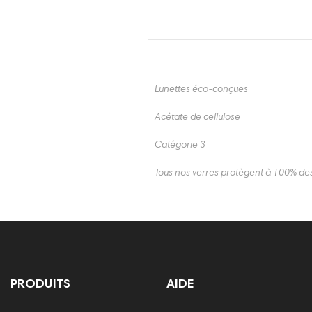
Lunettes éco-conçues
Acétate de cellulose
Catégorie 3
Tous nos verres protègent à 100% de
PRODUITS
AIDE