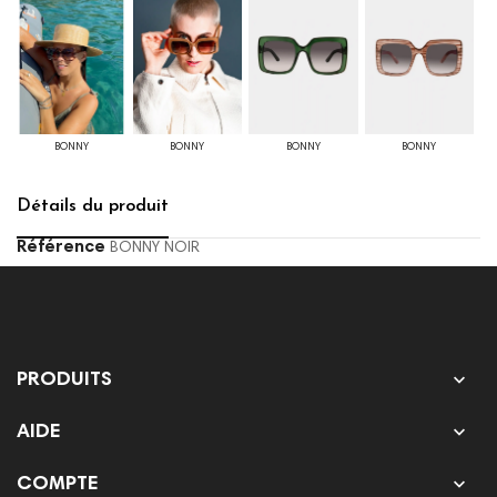
BONNY
BONNY
BONNY
BONNY
Détails du produit
Référence
BONNY NOIR

PRODUITS

AIDE

COMPTE