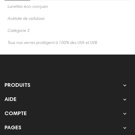
Lunettes éco-conçues
Acétate de cellulose
Catégorie 3
Tous nos verres protègent à 100% des UVA et UVB

PRODUITS

AIDE

COMPTE

PAGES