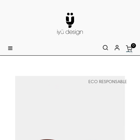
0
Basculer
☰
la
navigation
ECO RESPONSABLE