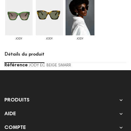
JODY
JODY
JODY
Détails du produit
Référence
JODY EC BEIGE SMARR

PRODUITS

AIDE

COMPTE