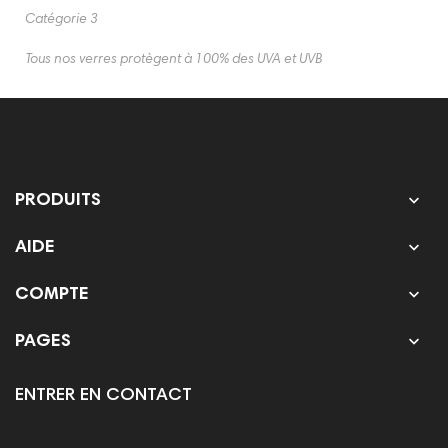
Catégorie 3
Tous nos verres protègent à 100% des UVA et UVB

PRODUITS

AIDE

COMPTE

PAGES
ENTRER EN CONTACT