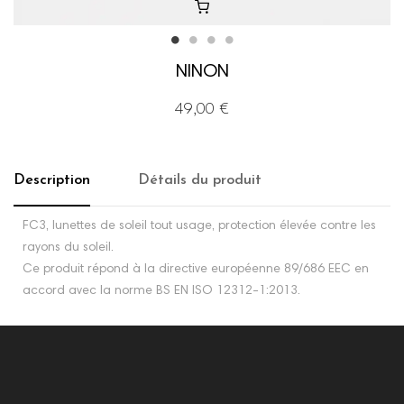
NINON
49,00 €
Description
Détails du produit
FC3, lunettes de soleil tout usage, protection élevée contre les
rayons du soleil.
Ce produit répond à la directive européenne 89/686 EEC en
accord avec la norme BS EN ISO 12312-1:2013.