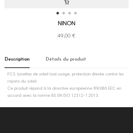
NINON
49,00 €
Description
Détails du produit
FC3, lunettes de soleil tout usage, protection élevée contre les
rayons du soleil.
Ce produit répond à la directive européenne 89/686 EEC en
accord avec la norme BS EN ISO 12312-1:2013.